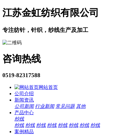
江苏金虹纺织有限公司
专注纺针，针织，纱线生产及加工
咨询热线
0519-82317588
网站首页
公司介绍
新闻资讯
公司新闻
行业新闻
常见问题
其他
产品中心
纱线
纱线
纱线
纱线
纱线
纱线
纱线
纱线
纱线
案例精品