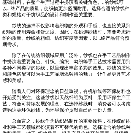
基础材料，在整个生产过程中扮演着关键角色。..的纱线可
以...终产品的质量，使织物更加坚固耐用。选择合适的纱线种
类和规格对于纺织品的设计和制作至关重要。
纱线的选择不仅影响着织物的外观和手感，也直接关系到
织物的使用寿命和舒适度。因此，在挑选纱线时，需要考虑纤
维的质量、纱线的粗细、纺织密度等因素，以...终产品符合预
期需求。
除了在传统纺织领域应用广泛外，纱线也在手工艺品制作
中扮演着重要角色。针织、编织、勾织等手工艺技术需要用到
各种不同类型的纱线，以呈现出丰富多彩的效果。纱线的质地
和颜色搭配可以为手工艺品增添独特的魅力，让作品更具艺术
感和美感。
随着人们对环保理念的日益重视，有机纱线等环保材料也
开始受到关注。这些纱线以天然纤维为原料，采用环保生产工
艺，符合可持续发展的理念。在选择纱线时，消费者可以考虑
选购这类环保纱线，为环境保护贡献自己的一份力量。
总而言之，纱线作为纺织品制作的重要原料，在传统纺织
业和手工艺领域都扮演着不可替代的角色。选择适合的纱线种