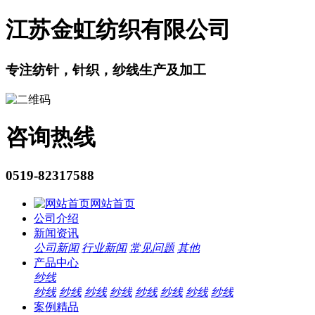
江苏金虹纺织有限公司
专注纺针，针织，纱线生产及加工
咨询热线
0519-82317588
网站首页
公司介绍
新闻资讯
公司新闻
行业新闻
常见问题
其他
产品中心
纱线
纱线
纱线
纱线
纱线
纱线
纱线
纱线
纱线
案例精品